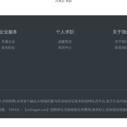
共
0
页
0
条
企业服务
个人求职
关于我
开通企业
创建简历
关于我
发布职位
简历中心
联系我
球廉价跨境人才招聘网,全球首个融合AI智能匹配与区块链存证技术的招聘生态平台,低于行业均
 EMAIL：【cz@qqpin.com】招聘单位无权收取任何费用,请求职人员加强