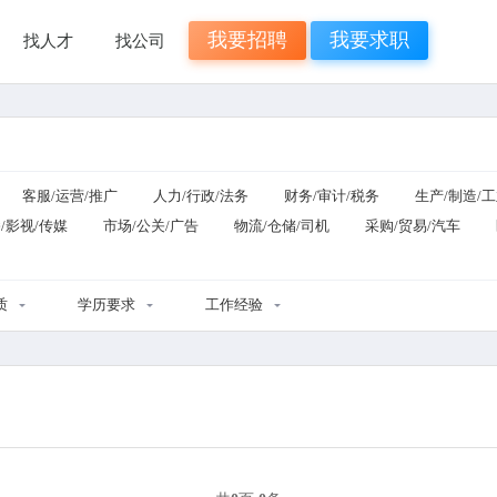
我要招聘
我要求职
找人才
找公司
客服/运营/推广
人力/行政/法务
财务/审计/税务
生产/制造/
/影视/传媒
市场/公关/广告
物流/仓储/司机
采购/贸易/汽车
质
学历要求
工作经验