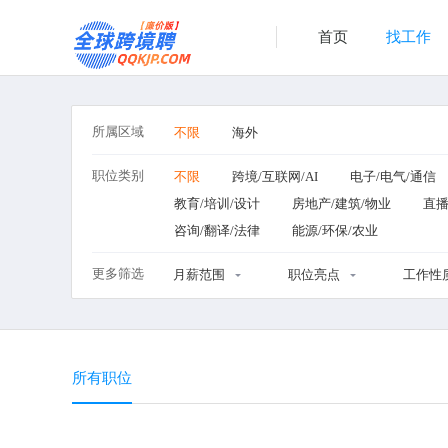
首页
找工作
所属区域
不限
海外
职位类别
不限
跨境/互联网/AI
电子/电气/通信
教育/培训/设计
房地产/建筑/物业
直播
咨询/翻译/法律
能源/环保/农业
更多筛选
月薪范围
职位亮点
工作性
所有职位