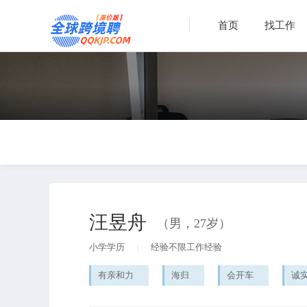
首页
找工作
汪昱舟
（男，27岁）
小学学历
经验不限工作经验
|
有亲和力
海归
会开车
诚