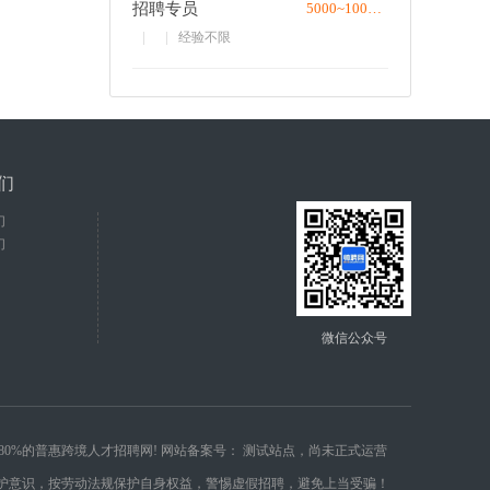
招聘专员
5000~10000/月
经验不限
们
们
们
微信公众号
值80%的普惠跨境人才招聘网! 网站备案号：
测试站点，尚未正式运营
自我保护意识，按劳动法规保护自身权益，警惕虚假招聘，避免上当受骗！