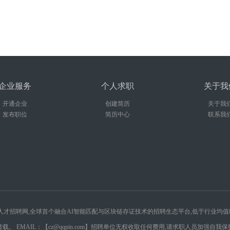
企业服务
个人求职
关于我
开通企业
创建简历
关于我
发布职位
简历中心
联系我
球廉价跨境人才招聘网,全球首个融合AI智能匹配与区块链存证技术的招聘生态平台,低于行业均
 EMAIL：【cz@qqpin.com】招聘单位无权收取任何费用,请求职人员加强